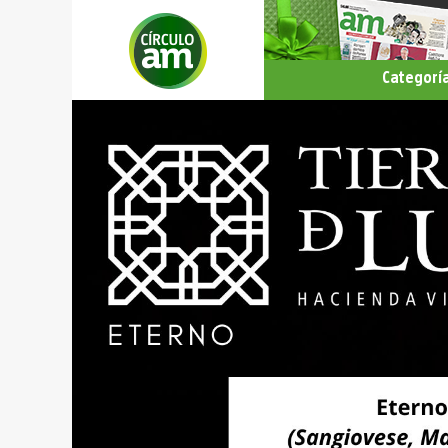
Categorí
Todas
Hoteles
Salud y 
Gastron
Hogar y
Servicio
Entrete
y Cultur
Estilo d