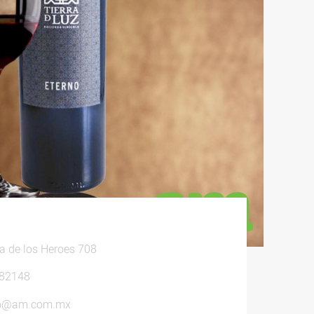
a de los Heroes 708
82148
lo@am.com.mx