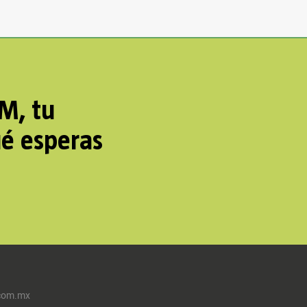
AM, tu
ué esperas
com.mx