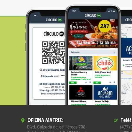
OFICINA MATRIZ:
Telé
Blvd. Calzada de los Héroes 708
(477)