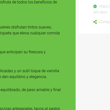
isfruta de todos los beneficios de
https:
am-leon
Compa
uienes disfrutan tintos suaves,
etiqueta que eleva cualquier comida
 que anticipan su frescura y
icadas y un sutil toque de vainilla
 dan equilibrio y elegancia.
 equilibrado, de paso amable y final
.
pizzas artesanales, tacos al pastor,