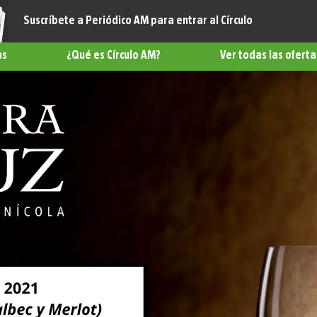
Suscríbete a Periódico AM para entrar al Círculo
as
¿Qué es Círculo AM?
Ver todas las oferta
belleza
omía
s
nimiento
a
e Vida