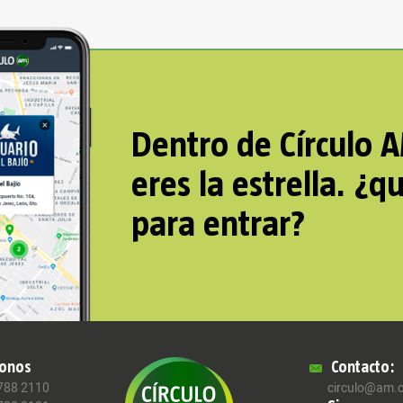
Dentro de Círculo 
eres la estrella. ¿q
para entrar?
fonos
Contacto:
 788 2110
circulo@am.