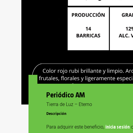
Periódico AM
Tierra de Luz – Eterno
Descripción
Para adquirir este beneficio,
c
inicia sesión