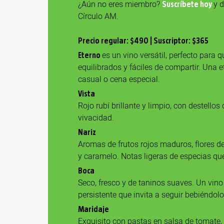
¿Aún no eres miembro?
y d
Suscríbete hoy
Círculo AM.
Precio regular: $490 | Suscriptor: $365
es un vino versátil, perfecto para q
Eterno
equilibrados y fáciles de compartir. Una 
casual o cena especial.
Vista
Rojo rubí brillante y limpio, con destellos
vivacidad.
Nariz
Aromas de frutos rojos maduros, flores del
y caramelo. Notas ligeras de especias que
Boca
Seco, fresco y de taninos suaves. Un vino
persistente que invita a seguir bebiéndolo
Maridaje
Exquisito con pastas en salsa de tomate, 