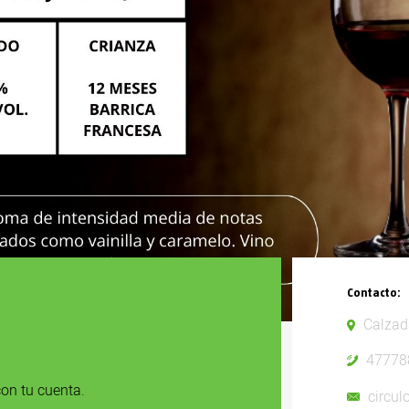
Contacto:
Calzad
47778
on tu cuenta.
circu