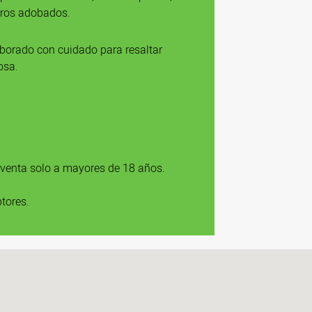
rros adobados.
borado con cuidado para resaltar
osa.
 venta solo a mayores de 18 años.
tores.