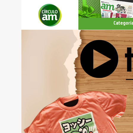
Categorí
Todas
Hoteles
Salud y 
Gastron
Hogar y
Servicio
Entrete
y Cultur
Estilo d