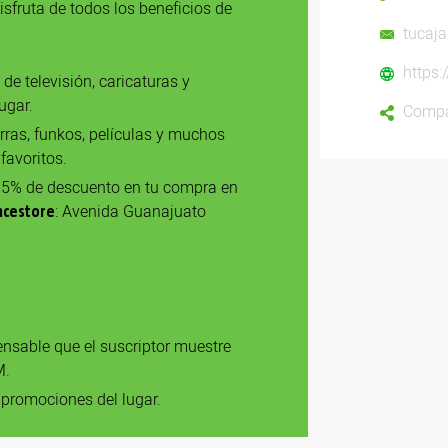
isfruta de todos los beneficios de
tucaj
https
s de televisión, caricaturas y
ugar.
Compa
rras, funkos, películas y muchos
favoritos.
15% de descuento en tu compra en
: Avenida Guanajuato
ncestore
ensable que el suscriptor muestre
M.
 promociones del lugar.