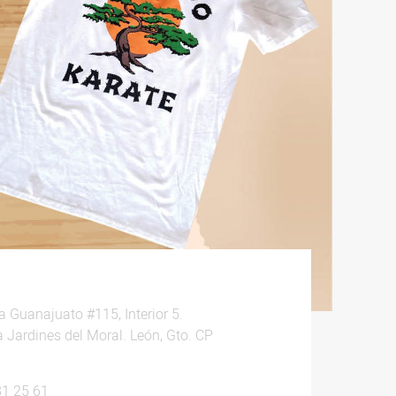
 Guanajuato #115, Interior 5.
 Jardines del Moral. León, Gto. CP
81 25 61