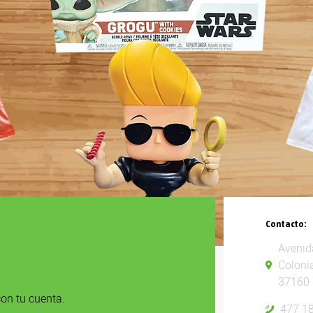
Contacto:
Avenida
Colonia
37160
on tu cuenta.
477 1