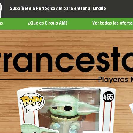
Suscríbete a Periódico AM para entrar al Círculo
as
¿Qué es Círculo AM?
Ver todas las oferta
belleza
omía
s
nimiento
a
e Vida