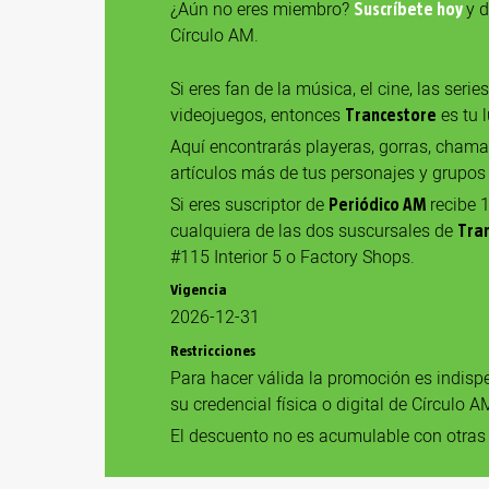
¿Aún no eres miembro?
y d
Suscríbete hoy
Círculo AM.
Si eres fan de la música, el cine, las serie
videojuegos, entonces
es tu l
Trancestore
Aquí encontrarás playeras, gorras, chama
artículos más de tus personajes y grupos 
Si eres suscriptor de
recibe 
Periódico AM
cualquiera de las dos suscursales de
Tra
#115 Interior 5 o Factory Shops.
Vigencia
2026-12-31
Restricciones
Para hacer válida la promoción es indisp
su credencial física o digital de Círculo A
El descuento no es acumulable con otras