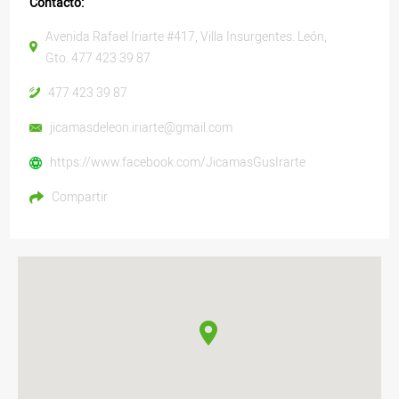
Contacto:
Avenida Rafael Iriarte #417, Villa Insurgentes. León,
Gto. 477 423 39 87
477 423 39 87
jicamasdeleon.iriarte@gmail.com
https://www.facebook.com/JicamasGusIrarte
Compartir