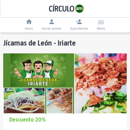
Inicio
Iniciar sesión
Suscribirme
Menú
Jícamas de León - Iriarte
Descuento 20%